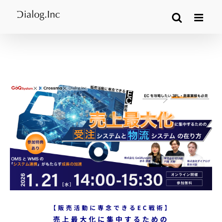
Skip
to
content
【販売活動に専念できるEC戦術】
売上最大化に集中するための