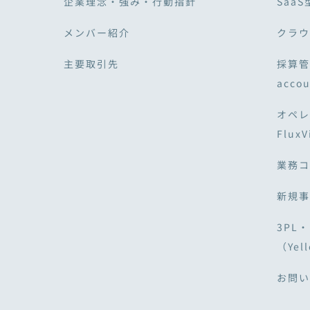
企業理念・強み・行動指針
SaaS
メンバー紹介
クラウド
主要取引先
採算管
acco
オペレ
Flux
業務コ
新規事
3PL
（Yell
お問い