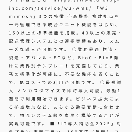
inc.com/service/w3-wms/ 「W3
mimosa」3つの特徴 ○高機能 複数拠点を
一元管理できる統合ユニット機能をはじめ、
150以上の標準機能を搭載。40以上の販売・
配送管理システムとの連携実績もあり、スム
ーズな導入が可能です。 ○業務最適 物流・
製造・アパレル・ECなど、BtoC・BtoB向
けに業界別テンプレートを完備しており、業
務の標準化が可能に。不要な機能を省くこと
で、低コストでの利用が可能です。 ○最短導
入 ノンカスタマイズで即時導入可能。最短1
週間で利用開始できます。ビジネス拡大によ
る拠点増加など、あらゆる需要変動に合わせ
て、物流システム網を素早く構築することが
実現可能です。 ■「IT導入補助金2025」対
象プラン 定額プラン 100万円（年額） ユ