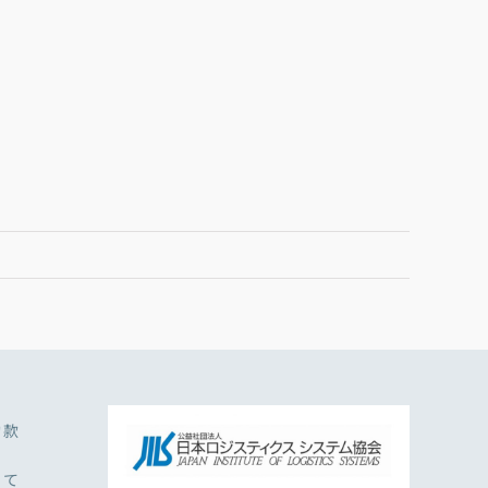
約款
いて