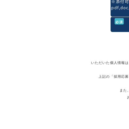
※添付
pdf,doc
必須
いただいた個人情報は
上記の「採用応募に
また、送
お預