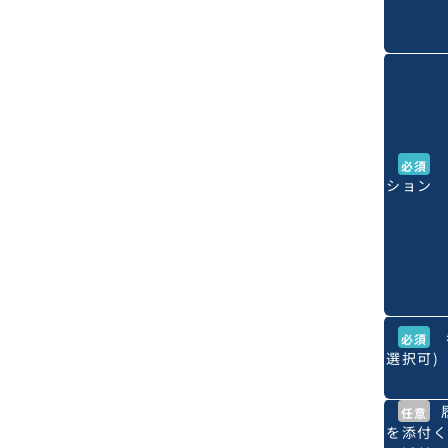
必須
ション 
必須
選択可)
任意
を添付