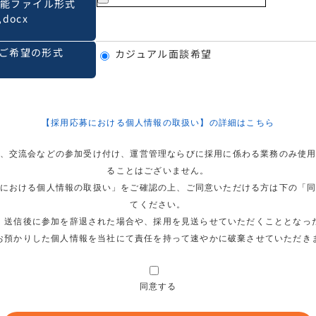
可能ファイル形式
,docx
ご希望の形式
カジュアル面談希望
【採用応募における個人情報の取扱い】の詳細はこちら
、交流会などの参加受け付け、運営管理ならびに採用に係わる業務のみ使
ることはございません。
おける個人情報の取扱い」をご確認の上、ご同意いただける方は下の「同
てください。
信後に参加を辞退された場合や、採⽤を⾒送らせていただくこととなっ
かりした個⼈情報を当社にて責任を持って速やかに破棄させていただき
同意する