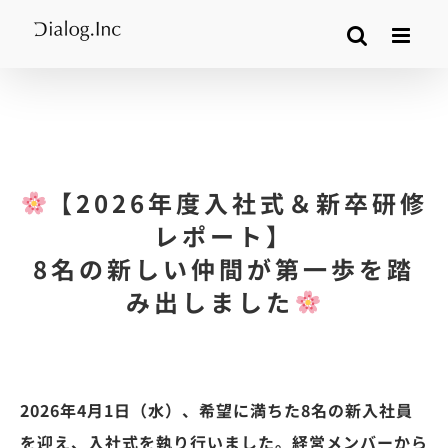
Skip
to
content
【2026年度入社式＆新卒研修
レポート】
8名の新しい仲間が第一歩を踏
み出しました
2026年4月1日（水）、希望に満ちた8名の新入社員
を迎え、入社式を執り行いました。経営メンバーから