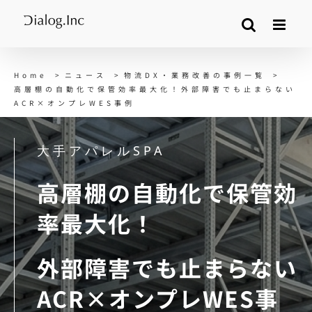
Skip
to
content
Home
ニュース
物流DX・業務改善の事例一覧
高層棚の自動化で保管効率最大化！外部障害でも止まらない
ACR×オンプレWES事例
大手アパレルSPA
高層棚の自動化で保管効
率最大化！
外部障害でも止まらない
ACR×オンプレWES事