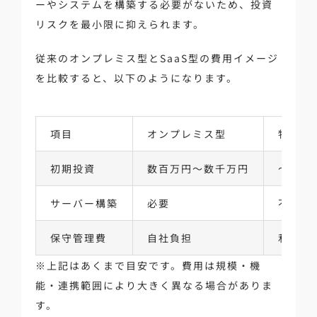
ーやシステムを構築する必要がないため、投資
リスクを最小限に抑えられます。
従来のオンプレミス型とSaaS型の費用イメージ
を比較すると、以下のようになります。
項目
オンプレミス型
物流Sa
初期投資
数百万円〜数千万円
〜数十
サーバー構築
必要
不要
保守管理費
自社負担
利用料
※上記はあくまで目安です。費用は規模・機
能・連携範囲により大きく異なる場合がありま
す。