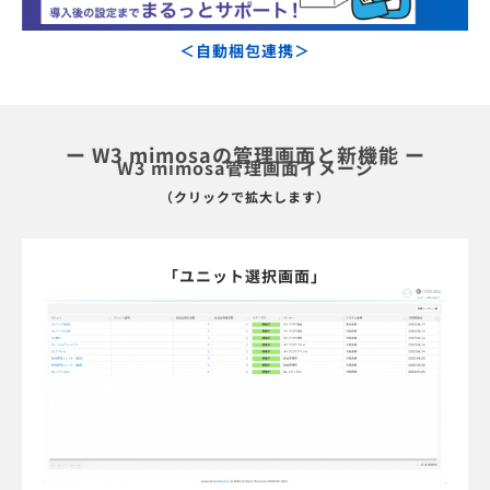
＜自動梱包連携＞
ー W3 mimosaの管理画面と新機能 ー
W3 mimosa管理画面イメージ
（クリックで拡大します）
「ユニット選択画面」